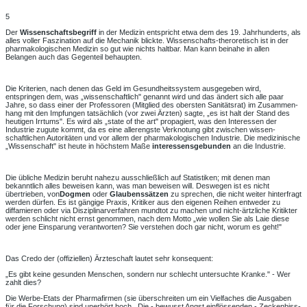
5
Der
Wissenschaftsbegriff
in der Medizin entspricht etwa dem des 19. Jahrhunderts, als
alles voller Faszination auf die Mechanik blickte. Wissenschafts-theroretisch ist in der
pharmakologischen Medizin so gut wie nichts haltbar. Man kann beinahe in allen
Belangen auch das Gegenteil behaupten.
Die Kriterien, nach denen das Geld im Gesundheitssystem ausgegeben wird,
entspringen dem, was „wissenschaftlich" genannt wird und das ändert sich alle paar
Jahre, so dass einer der Professoren (Mitglied des obersten Sanitätsrat) im Zusammen­
hang mit den Impfungen tatsächlich (vor zwei Ärzten) sagte, „es ist halt der Stand des
heutigen Irrtums". Es wird als „state of the art" propagiert, was den Interessen der
Industrie zugute kommt, da es eine allerengste Verknotung gibt zwischen wissen­
schaftlichen Autoritäten und vor allem der pharmakolo­gischen Industrie. Die medizinische
„Wissenschaft" ist heute in höchstem Maße
interessensgebunden
an die Industrie.
Die übliche Medizin beruht nahezu ausschließlich auf Statistiken; mit denen man
bekanntlich alles beweisen kann, was man beweisen will. Deswegen ist es nicht
übertrieben, von
Dogmen
oder
Glaubenssätzen
zu sprechen, die nicht weiter hinterfragt
werden dürfen. Es ist gängige Praxis, Kritiker aus den eigenen Reihen entweder zu
diffamieren oder via Disziplinarverfahren mundtot zu machen und nicht-ärtzliche Kritikter
werden schlicht nicht ernst genommen, nach dem Motto „wie wollen Sie als Laie diese
oder jene Einsparung verantworten? Sie verstehen doch gar nicht, worum es geht!"
Das Credo der (offiziellen) Ärzteschaft lautet sehr konsequent:
„Es gibt keine gesunden Menschen, sondern nur schlecht untersuchte Kranke." - Wer
zahlt dies?
Die Werbe-Etats der Pharmafirmen (sie überschreiten um ein Vielfaches die Ausgaben
für die Forschung) sind unerhört hoch. Die - bewusst Angst einflössenden - Zeckenbiss-