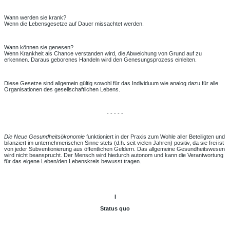
Wann werden sie krank?
Wenn die Lebensgesetze auf Dauer missachtet werden.
Wann können sie genesen?
Wenn Krankheit als Chance verstanden wird, die Abweichung von Grund auf zu
erkennen. Daraus geborenes Handeln wird den Genesungsprozess einleiten.
Diese Gesetze sind allgemein gültig sowohl für das Individuum wie analog dazu für alle
Organisationen des gesellschaftlichen Lebens.
- - - - -
Die Neue Gesundheitsökonomie
funktioniert in der Praxis zum Wohle aller Beteiligten und
bilanziert im unternehmerischen Sinne stets (d.h. seit vielen Jahren) positiv, da sie frei ist
von jeder Subventionierung aus öffentlichen Geldern. Das allgemeine Gesundheitswesen
wird nicht beansprucht. Der Mensch wird hie­durch autonom und kann die Verantwortung
für das eigene Leben/den Lebenskreis bewusst tragen.
I
Status quo