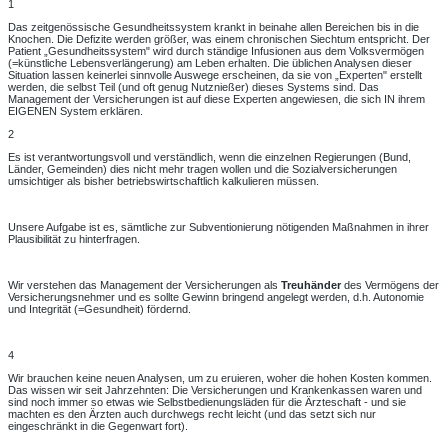
1
Das zeitgenössische Gesundheitssystem krankt in beinahe allen Bereichen bis in die
Knochen. Die Defizite werden größer, was einem chronischen Siechtum entspricht. Der
Patient „Gesundheitssystem" wird durch ständige Infusionen aus dem Volksvermögen
(=künstliche Lebensverlängerung) am Leben erhalten. Die üblichen Analysen dieser
Situation lassen keinerlei sinnvolle Auswege erscheinen, da sie von „Experten" erstellt
werden, die selbst Teil (und oft genug Nutznießer) dieses Systems sind. Das
Management der Versicherungen ist auf diese Experten angewiesen, die sich IN ihrem
EIGENEN System erklären.
2
Es ist verantwortungsvoll und verständlich, wenn die einzelnen Regierungen (Bund,
Länder, Gemeinden) dies nicht mehr tragen wollen und die Sozialversicherungen
umsichtiger als bisher betriebswirtschaftlich kalkulieren müssen.
Unsere Aufgabe ist es, sämtliche zur Subventionierung nötigenden Maßnahmen in ihrer
Plausibilität zu hinterfragen.
Wir verstehen das Management der Versicherungen als
Treuhänder
des Vermögens der
Versicherungsnehmer und es sollte Gewinn bringend angelegt werden, d.h. Autonomie
und Integrität (=Gesundheit) fördernd.
4
Wir brauchen keine neuen Analysen, um zu eruieren, woher die hohen Kosten kommen.
Das wissen wir seit Jahrzehnten: Die Versicherungen und Krankenkassen waren und
sind noch immer so etwas wie Selbstbedienungs­läden für die Ärzteschaft - und sie
machten es den Ärzten auch durchwegs recht leicht (und das setzt sich nur
eingeschränkt in die Gegenwart fort).