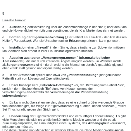
5
Einzelne Punkte:
o
Aufklärung
derBevölkerung über die Zusammenhänge in der Natur, über den Sinn
und die Notwendigkeit von Lösungsvorgängen, die als Krankheiten bezeichnet werden.
o
Förderung der Eigenverantwortung
(„Der Patient sei sein Arzt - der Arzt dessen
Helfer",
Paracelsus)
. Wer die Ursachen seiner Erkrankung erkennt, kann genesen.
o
Installation
einer „
firewall"
in dem Sinne, dass sämtliche zur Subvention nötigen
Maßnahmen sich erneut in ihrer Plausibilität legitimieren müssen.
o
Ausstieg aus teuren „Vorsorgeprogrammen" (pharmakologischer
Ablasshandel)
, die nur durch irrationale Ängste möglich werden - in Wahrheit nichts
als
Sorgenprogramme
sind - durch welche die Menschen durch Angst abhängig und
eher krank statt gesund und eigenständig werden.
o In der Ärzteschaft spricht man etwa von
„Patientenbindung"
(der gebundene
Patient!) statt von Lösung und Eigenständigkeit.
o Unser Konzept sieht „
Patienten-Befreiung"
vor, d.h. Befreiung vom Patient-Sein,
sprich - der mündige Mensch (Befreiung von Kosten seitens der
Versicherungen),
andernfalls die Versicherungen die Patientenbindung
subventionieren!
o Es kann nicht übersehen werden, dass es eine schnell größer werdende Gruppe
von Menschen gibt, die Wege zur Eigenverantwortung suchen, denen passives „Patient-
Sein" hochgradig gegen den Strich geht.
o
Honorierung
der Eigenverantwortlichkeit und vernünftiger Lebensführung. ­Es gibt
viele Menschen, die sich nie an die herkömmliche Medizin wenden und die es als
Zumutung empfinden, die Unmündigkeit eines Systems, das
Abhängigkeit
verursacht,
mittragen zu müssen.
Und diese Gruppe von Menschen ist weniger klein als die platte Medien-Werbe-Angst-