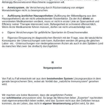
Abhängig-Besserwisserei-Maschinerie suggerieren will.
o
Anreizsystem
, die Versicherung durch Rückerstattung von einigen
Monatsbeiträgen nicht zu beanspruchen.
o
Auflösung ärztlicher Hausapotheken
(Auflösung der Mitbeteiligung aus den
Hausapotheken) als ein nicht unbedeutender Kostenfaktor. Da der Arzt
direkt
an
verordneten Medikamenten verdient, muss er nicht in erster Linie an Sparsamkeit und
Effizienz seiner Therapie interessiert sein; Befangenheit ist schreiend offensichtlich.
Wenn Ärzte Medikamente führen müssen, dürfen sie nicht umsatzbeteiligt sein.
o Eigene Versicherungen für gefährliche Sportarten im Erwachsenenalter.
o Rigorose Einsparung im diagnostischen Bereich mit der Frage, was die tatsächliche
Konsequenz der Untersuchungen sein kann. Außerdem werden oft genug die gleichen
Labor- etc. -Untersuchungen von niedergelassenen Ärzten als auch in den Spitälern (und
da manches Mal zwei- bis dreifach) durchgeführt.
III
Vorgangsweise
Von Fall zu Fall entwickeln wir aus dem
bestehenden System
Lösungsansätze in dem
gerade besprochenen Sinn, wobei als Vorbild das „natürliche Immunsystem" gesehen
wird.
Wir machen uns keine Illusionen, dass die angeführten Punkte
nur
schrittweise
umzusetzen sind. So lange die Menschen lieber „Experten" nachtrotten
statt eigenverantwortlich leben wollen, wird das System nicht aus den Defiziten heraus
kommen, da ein Leben, das nicht in
eigener Verantwortung
geführt wird, für den