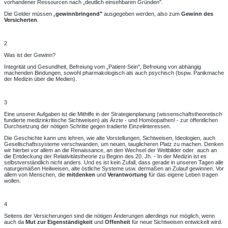
vorhandener Ressourcen nach „deutlich einsehbaren Gründen".
Die Gelder müssen „
gewinnbringend"
ausgegeben werden, also zum
Gewinn des
Versicherten
.
2
Was ist der Gewinn?
Integrität und Gesundheit, Befreiung vom „Patient-Sein", Befreiung von abhängig
machenden Bindungen, sowohl pharmakologisch als auch psychisch (bspw. Panikmache
der Medizin über die Medien).
3
Eine unserer Aufgaben ist die Mithilfe in der Strategienplanung (wissenschaftstheoretisch
fundierte medizinkritische Sichtweisen) als Ärzte - und Homöopathen! - zur öffentlichen
Durchsetzung der nötigen Schritte gegen tradierte Einzelinteressen.
Die Geschichte kann uns lehren, wie alte Vorstellungen, Sichtweisen, Ideologien, auch
Gesellschaftssysteme verschwanden, um neuen, tauglicheren Platz zu machen. Denken
wir hierbei vor allem an die Renaissance, an den Wechsel der Weltbilder oder auch an
die Entdeckung der Relativitätstheorie zu Beginn des 20. Jh. - In der Medizin ist es
selbstverständlich nicht anders. Und es ist kein Zufall, dass gerade in unseren Tagen alle
naturgemäßen Heilweisen, alte östliche Systeme usw. dermaßen an Zulauf gewinnen. Vor
allem von Menschen, die
mitdenken
und
Verantwortung
für das eigene Leben tragen
wollen.
4
Seitens der Versicherungen sind die nötigen Änderungen allerdings nur möglich, wenn
auch da
Mut zur Eigenständigkeit
und
Offenheit
für neue Sichtweisen entwickelt wird.