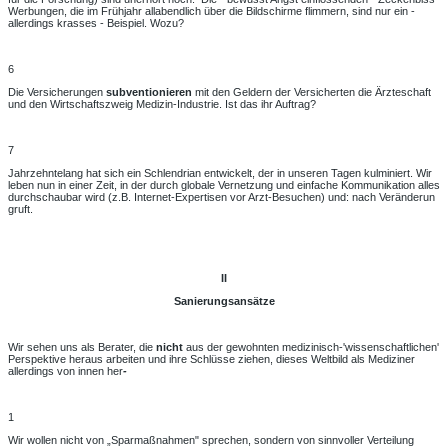
Werbungen, die im Frühjahr allabendlich über die Bildschirme flimmern, sind nur ein -
allerdings krasses - Beispiel. Wozu?
6
Die Versicherungen
subventionieren
mit den Geldern der Versicherten die Ärzteschaft
und den Wirtschaftszweig Medizin-Industrie. Ist das ihr Auftrag?
7
Jahrzehntelang hat sich ein Schlendrian entwickelt, der in unseren Tagen kulminiert. Wir
leben nun in einer Zeit, in der durch globale Vernetzung und einfache Kommunikation alles
durchschaubar wird (z.B. Internet-Expertisen vor Arzt-Besuchen) und: nach Veränderun
gruft.
II
Sanierungsansätze
Wir sehen uns als Berater, die
nicht
aus der gewohnten medizinisch-'wissenschaftlichen'
Perspektive heraus arbeiten und ihre Schlüsse ziehen, dieses Weltbild als Mediziner
allerdings von innen her
-
1
Wir wollen nicht von „Sparmaßnahmen" sprechen, sondern von sinnvoller Verteilung