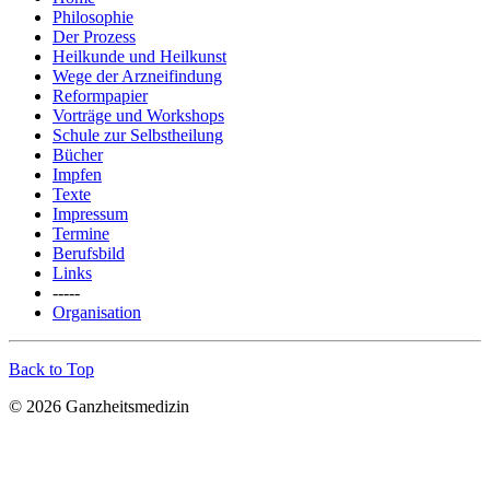
Philosophie
Der Prozess
Heilkunde und Heilkunst
Wege der Arzneifindung
Reformpapier
Vorträge und Workshops
Schule zur Selbstheilung
Bücher
Impfen
Texte
Impressum
Termine
Berufsbild
Links
-----
Organisation
Back to Top
© 2026 Ganzheitsmedizin